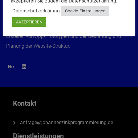
Lukas Niebler
akzeptieren Sie zudem die Datenschutzerklärung.
Datenschutzerklärung
Cookie Einstellungen
UX-DESIGN | UI-DESIGN
AKZEPTIEREN
Zu meinen unterstützenden Tätigkeiten gehört das
Erstellen von App-Prototypen und der Gestaltung und
Planung der Website-Struktur.
Kontakt
anfrage@johanneszinkprogrammierung.de
Dienstleistungen